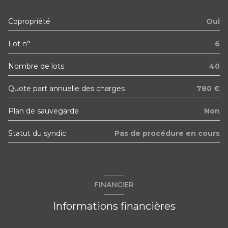
2ème étage
Copropriété
Oui
3 étage(s)
Lot n°
6
vue dégagée
Nombre de lots
40
cave
Quote part annuelle des charges
780 €
Plan de sauvegarde
Non
balcon
Statut du syndic
Pas de procédure en cours
interphone
quartier STRASBOURG STOCKELD
FINANCIER
Informations financières