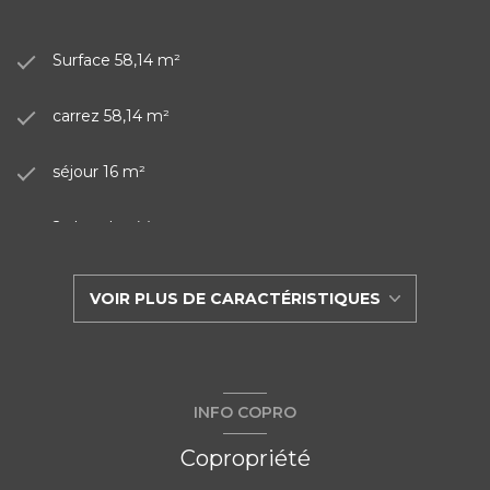
Surface 58,14 m²
carrez 58,14 m²
séjour 16 m²
2 chambre(s)
1 salle(s) d'eau
VOIR PLUS DE CARACTÉRISTIQUES
construit en 1978
cuisine séparée (équipée)
INFO COPRO
Chauffage individuel : radiateur (gaz de ville)
Copropriété